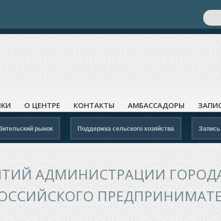
Поис
Ф
ЛКИ
О ЦЕНТРЕ
КОНТАКТЫ
АМБАССАДОРЫ
ЗАПИ
бительский рынок
Поддержка сельского хозяйства
Запись
ТИЙ АДМИНИСТРАЦИИ ГОРОДА
ОССИЙСКОГО ПРЕДПРИНИМАТ