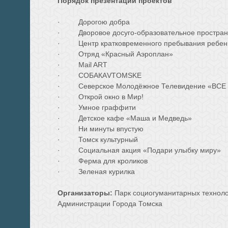
Порядок презентаций проектов
·
Дорогою добра
·
Дворовое досуго-образовательное простран
·
Центр кратковременного пребывания ребен
·
Отряд «Красный Аэроплан»
·
Mail ART
·
СОБАКАVTOMSKE
·
Северское Молодёжное Телевидение «ВС
·
Открой окно в Мир!
·
Умное граффити
·
Детское кафе «Маша и Медведь»
·
Ни минуты впустую
·
Томск культурный
·
Социальная акция «Подари улыбку миру»
·
Ферма для кроликов
·
Зеленая курилка
Организаторы:
Парк социогуманитарных техноло
Администрации Города Томска