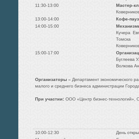
11:
3
0-1
3
:
0
0
Мастер-кл
Коверников
1
3
:
0
0-1
4
:
0
0
Кофе-пауз
1
4
:
0
0-1
5
:
0
0
Механизмы
Кучера Евг
Томска
Коверников
1
5
:00-1
7
:00
Организац
Буглеева 
Волкова А
Организаторы –
Департамент экономического ра
малого и среднего бизнеса администрации Города
При участии:
ООО «Центр бизнес-технологий», 
10:00-12:30
День откры