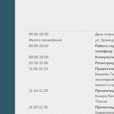
09:00-18:00
День откры
Место проведения:
ул. Кузнец
09:00-18:00
Работа го
телефону 
09:00-18:00
Консульта
10:30-11:00
Регистрац
11:00-11:10
Приветств
Казьмин Гр
экономразв
малого и с
11
:
1
0-1
1
:20
Презентац
Кучера Евг
Томска
1
1
:20-
11
:30
Презентац
Коверников