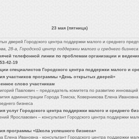
23 мая (пятница)
тых дверей Городского центра поддержки малого и среднего пред
ова, 28-а, Городской центр поддержки малого и среднего бизне
рячей телефонной линии по проблемам организации и ведения
53-42-19
ции специалистов Городского центра поддержки малого и ср
ия участников программы «День открытых дверей»
енное слово участникам
игорий Павлович – председатель комитета по развитию инноваци
ития администрации Города Томска; Коверникова Елена Ивановна 
реднего бизнеса
ия услуг Городского центра поддержки малого и среднего би
ений Ярославович – консультант Городского центра поддержки мал
ия программы «Школа успешного бизнеса»
а Елена Ивановна - консультант Городского центра поддержки мал