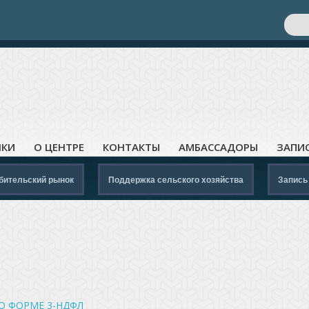
Поис
Ф
ЛКИ
О ЦЕНТРЕ
КОНТАКТЫ
АМБАССАДОРЫ
ЗАПИ
бительский рынок
Поддержка сельского хозяйства
Запись
О ФОРМЕ 3-НДФЛ