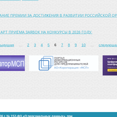
АНИЕ ПРЕМИИ ЗА ДОСТИЖЕНИЯ В РАЗВИТИИ РОССИЙСКОЙ О
РТ ПРИЁМА ЗАЯВОК НА КОНКУРСЫ В 2026 ГОДУ.
дыдущая
…
2
3
4
5
6
7
8
9
10
…
следующа
006 г. № 152-ФЗ «О персональных данных»,
при