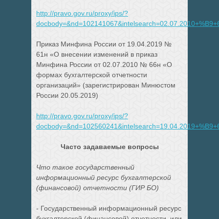
http://pravo.gov.ru/proxy/ips/?
docbody=&nd=102141067&intelsearch=02.07.2010+%B9
Приказ Минфина России от 19.04.2019 №
61н «О внесении изменений в приказ
Минфина России от 02.07.2010 № 66н «О
формах бухгалтерской отчетности
организаций» (зарегистрирован Минюстом
России 20.05.2019)
http://pravo.gov.ru/proxy/ips/?
docbody=&nd=102560241&intelsearch=19.04.2019+%B9
Часто задаваемые вопросы
Что такое государственный
информационный ресурс бухгалтерской
(финансовой) отчетности (ГИР БО)
- Государственный информационный ресурс
бухгалтерской (финансовой) отчетности, или