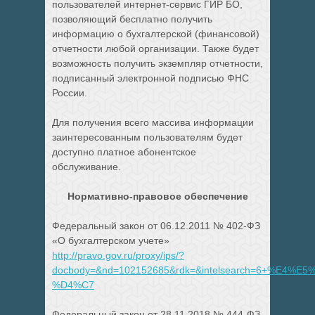
пользователей интернет-сервис ГИР БО,
позволяющий бесплатно получить
информацию о бухгалтерской (финансовой)
отчетности любой организации. Также будет
возможность получить экземпляр отчетности,
подписанный электронной подписью ФНС
России.
Для получения всего массива информации
заинтересованным пользователям будет
доступно платное абонентское
обслуживание.
Нормативно-правовое обеспечение
Федеральный закон от 06.12.2011 № 402-ФЗ
«О бухгалтерском учете»
http://pravo.gov.ru/proxy/ips/?
docbody=&nd=102152685&rdk=&intelsearch=6+%E4
%D4%C7
Федеральный закон от 28.11.2018 № 444-ФЗ