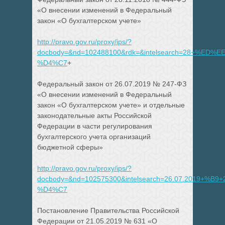
«О внесении изменений в Федеральный
закон «О бухгалтерском учете»
http://pravo.gov.ru/proxy/ips/?
docbody=&nd=102488100&rdk=&intelsearch=28+%E
%D4%C7
+
Федеральный закон от 26.07.2019 № 247-ФЗ
«О внесении изменений в Федеральный
закон «О бухгалтерском учете» и отдельные
законодательные акты Российской
Федерации в части регулирования
бухгалтерского учета организаций
бюджетной сферы»
http://pravo.gov.ru/proxy/ips/?
docbody=&nd=102575300&intelsearch=26.07.2019+%B9+
%D4%C7
Постановление Правительства Российской
Федерации от 21.05.2019 № 631 «О