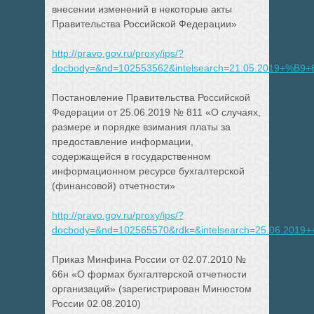
внесении изменений в некоторые акты
Правительства Российской Федерации»
http://pravo.gov.ru/proxy/ips/?
docbody=&nd=102553562&intelsearch=21.05.2019+%B9+
Постановление Правительства Российской
Федерации от 25.06.2019 № 811 «О случаях,
размере и порядке взимания платы за
предоставление информации,
содержащейся в государственном
информационном ресурсе бухгалтерской
(финансовой) отчетности»
http://pravo.gov.ru/proxy/ips/?
docbody=&nd=102565570&rdk=&intelsearch=25.06.2019+
Приказ Минфина России от 02.07.2010 №
66н «О формах бухгалтерской отчетности
организаций» (зарегистрирован Минюстом
России 02.08.2010)