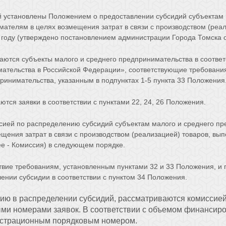
й установлены Положением о предоставлении субсидий субъектам 
телям в целях возмещения затрат в связи с производством (реал
 году (утверждено постановлением администрации Города Томска о
аются субъекты малого и среднего предпринимательства в соотве
мательства в Российской Федерации», соответствующие требования
ринимательства, указанным в подпунктах 1-5 пункта 33 Положения
тся заявки в соответствии с пунктами 22, 24, 26 Положения.
сией по распределению субсидий субъектам малого и среднего пр
ния затрат в связи с производством (реализацией) товаров, выпо
ее - Комиссия) в следующем порядке.
твие требованиям, установленным пунктами 32 и 33 Положения, и
лении субсидии в соответствии с пунктом 34 Положения.
тию в распределении субсидий, рассматриваются комиссией
ми номерами заявок. В соответствии с объемом финансиро
истрационным порядковым номером.