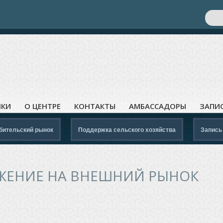
Поис
Ф
ЛКИ
О ЦЕНТРЕ
КОНТАКТЫ
АМБАССАДОРЫ
ЗАПИ
бительский рынок
Поддержка сельского хозяйства
Запись
ЖЕНИЕ НА ВНЕШНИЙ РЫНОК