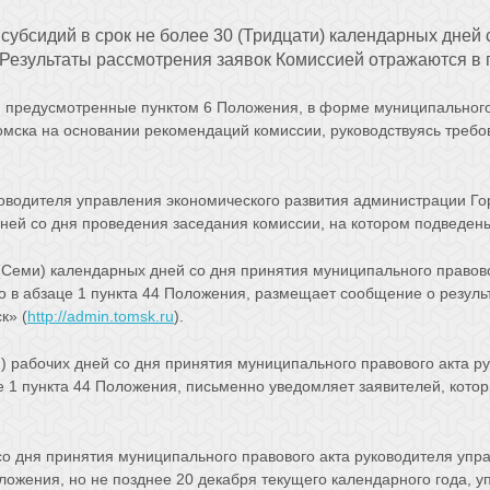
субсидий в срок не более 30 (Тридцати) календарных дней 
. Результаты рассмотрения заявок Комиссией отражаются в
предусмотренные пунктом 6 Положения, в форме муниципального 
омска на основании рекомендаций комиссии, руководствуясь треб
ководителя управления экономического развития администрации 
дней со дня проведения заседания комиссии, на котором подведен
(Семи) календарных дней со дня принятия муниципального правов
го в абзаце 1 пункта 44 Положения, размещает сообщение о резу
к» (
http://admin.tomsk.ru
).
) рабочих дней со дня принятия муниципального правового акта р
е 1 пункта 44 Положения, письменно уведомляет заявителей, котор
со дня принятия муниципального правового акта руководителя уп
Положения, но не позднее 20 декабря текущего календарного года,