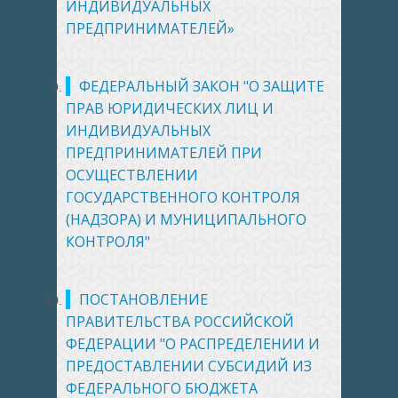
ИНДИВИДУАЛЬНЫХ
ПРЕДПРИНИМАТЕЛЕЙ»
ФЕДЕРАЛЬНЫЙ ЗАКОН "О ЗАЩИТЕ
ПРАВ ЮРИДИЧЕСКИХ ЛИЦ И
ИНДИВИДУАЛЬНЫХ
ПРЕДПРИНИМАТЕЛЕЙ ПРИ
ОСУЩЕСТВЛЕНИИ
ГОСУДАРСТВЕННОГО КОНТРОЛЯ
(НАДЗОРА) И МУНИЦИПАЛЬНОГО
КОНТРОЛЯ"
ПОСТАНОВЛЕНИЕ
ПРАВИТЕЛЬСТВА РОССИЙСКОЙ
ФЕДЕРАЦИИ "О РАСПРЕДЕЛЕНИИ И
ПРЕДОСТАВЛЕНИИ СУБСИДИЙ ИЗ
ФЕДЕРАЛЬНОГО БЮДЖЕТА