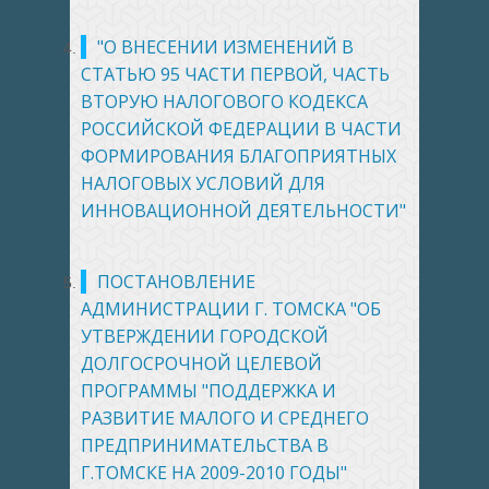
"О ВНЕСЕНИИ ИЗМЕНЕНИЙ В
СТАТЬЮ 95 ЧАСТИ ПЕРВОЙ, ЧАСТЬ
ВТОРУЮ НАЛОГОВОГО КОДЕКСА
РОССИЙСКОЙ ФЕДЕРАЦИИ В ЧАСТИ
ФОРМИРОВАНИЯ БЛАГОПРИЯТНЫХ
НАЛОГОВЫХ УСЛОВИЙ ДЛЯ
ИННОВАЦИОННОЙ ДЕЯТЕЛЬНОСТИ"
ПОСТАНОВЛЕНИЕ
АДМИНИСТРАЦИИ Г. ТОМСКА "ОБ
УТВЕРЖДЕНИИ ГОРОДСКОЙ
ДОЛГОСРОЧНОЙ ЦЕЛЕВОЙ
ПРОГРАММЫ "ПОДДЕРЖКА И
РАЗВИТИЕ МАЛОГО И СРЕДНЕГО
ПРЕДПРИНИМАТЕЛЬСТВА В
Г.ТОМСКЕ НА 2009-2010 ГОДЫ"