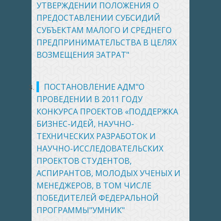
УТВЕРЖДЕНИИ ПОЛОЖЕНИЯ О
ПРЕДОСТАВЛЕНИИ СУБСИДИЙ
СУБЪЕКТАМ МАЛОГО И СРЕДНЕГО
ПРЕДПРИНИМАТЕЛЬСТВА В ЦЕЛЯХ
ВОЗМЕЩЕНИЯ ЗАТРАТ"
ПОСТАНОВЛЕНИЕ АДМ"О
ПРОВЕДЕНИИ В 2011 ГОДУ
КОНКУРСА ПРОЕКТОВ «ПОДДЕРЖКА
БИЗНЕС-ИДЕЙ, НАУЧНО-
ТЕХНИЧЕСКИХ РАЗРАБОТОК И
НАУЧНО-ИССЛЕДОВАТЕЛЬСКИХ
ПРОЕКТОВ СТУДЕНТОВ,
АСПИРАНТОВ, МОЛОДЫХ УЧЕНЫХ И
МЕНЕДЖЕРОВ, В ТОМ ЧИСЛЕ
ПОБЕДИТЕЛЕЙ ФЕДЕРАЛЬНОЙ
ПРОГРАММЫ"УМНИК"