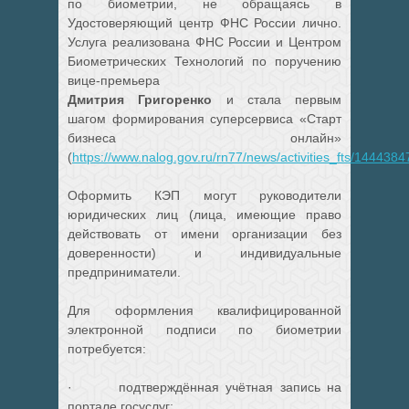
по биометрии, не обращаясь в
Удостоверяющий центр ФНС России лично.
Услуга реализована ФНС России и Центром
Биометрических Технологий по поручению
вице-премьера
Дмитрия Григоренко
и стала первым
шагом формирования суперсервиса «Старт
бизнеса онлайн»
(
https://www.nalog.gov.ru/rn77/news/activities_fts/1444384
Оформить КЭП могут руководители
юридических лиц (лица, имеющие право
действовать от имени организации без
доверенности) и индивидуальные
предприниматели.
Для оформления квалифицированной
электронной подписи по биометрии
потребуется:
· подтверждённая учётная запись на
портале госуслуг;