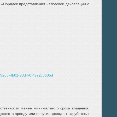
 «Порядок представления налоговой декларации о
8d-92d3-4b01-98d4-0f49e2c8605d
бственности менее минимального срока владения,
щество в аренду или получил доход от зарубежных