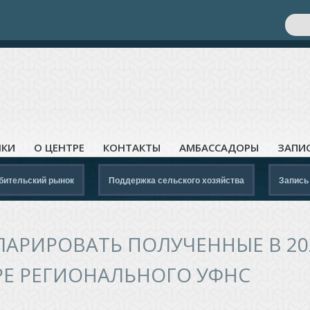
Поис
Ф
ЛКИ
О ЦЕНТРЕ
КОНТАКТЫ
АМБАССАДОРЫ
ЗАПИ
бительский рынок
Поддержка сельского хозяйства
Запись
ЛАРИРОВАТЬ ПОЛУЧЕННЫЕ В 20
РЕ РЕГИОНАЛЬНОГО УФНС