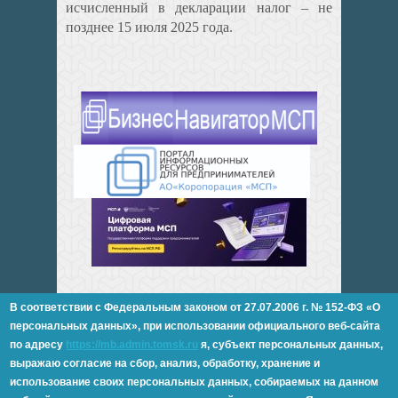
исчисленный в декларации налог – не
позднее 15 июля 2025 года.
В соответствии с Федеральным законом от 27.07.2006 г. № 152-ФЗ «О
персональных данных»,
при использовании официального веб-сайта
по адресу
https://mb.admin.tomsk.ru
я, субъект персональных данных,
выражаю согласие на сбор, анализ, обработку, хранение и
Дизайн и разработка - компания "Дев Стайл"
использование своих персональных данных,
собираемых на данном