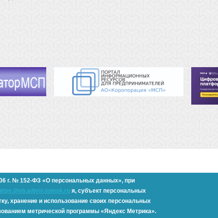
006 г. № 152-ФЗ «О персональных данных»,
при
ия администрации Города Томска
https://mb.admin.tomsk.ru
я, субъект персональных
тку, хранение и использование своих персональных
зованием метрической программы «Яндекс Метрика».