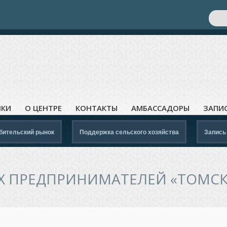
Поис
Ф
ЛКИ
О ЦЕНТРЕ
КОНТАКТЫ
АМБАССАДОРЫ
ЗАПИ
бительский рынок
Поддержка сельского хозяйства
Запись
 ПРЕДПРИНИМАТЕЛЕЙ «ТОМСК.