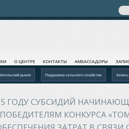
Поис
Ф
ЛКИ
О ЦЕНТРЕ
КОНТАКТЫ
АМБАССАДОРЫ
ЗАПИ
бительский рынок
Поддержка сельского хозяйства
Запись
025 ГОДУ СУБСИДИЙ НАЧИНАЮ
ПОБЕДИТЕЛЯМ КОНКУРСА «ТОМ
БЕСПЕЧЕНИЯ ЗАТРАТ В СВЯЗИ 