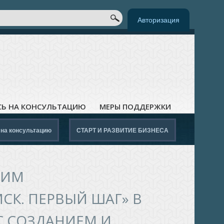
к
ОРМА ПОИСКА
Авторизация
СЬ НА КОНСУЛЬТАЦИЮ
МЕРЫ ПОДДЕРЖКИ
 на консультацию
СТАРТ И РАЗВИТИЕ БИЗНЕСА
ЩИМ
СК. ПЕРВЫЙ ШАГ» В
С СОЗДАНИЕМ И