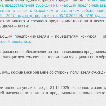
постановлений администрации Города Томска» и
постан
ка предоставления субсидии начинающим предпринимател
атрат в связи с созданием и развитием собственног
 - 2027 годах» (в редакции от 03.10.2025 № 515) (дале
ъектам малого и среднего предпринимательства в целях 
(далее – заявки).
нающим предпринимателям - победителям конкурса «Т
совой поддержки
.
 финансовое обеспечение затрат начинающих предпринимат
вляющих деятельность на территории муниципального обра
. руб.,
софинансирование
со стороны получателя субсиди
ии является увеличение до 31.12.2025 численности занят
щей численности занятых в предпринимательском проекте