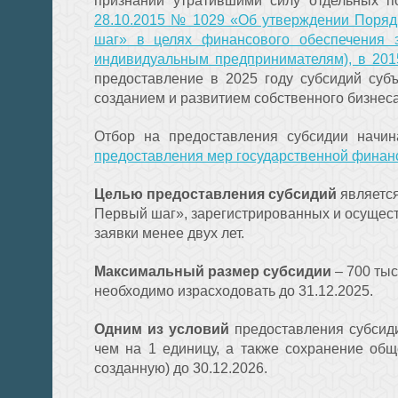
признании утратившими силу отдельных 
28.10.2015 № 1029 «Об утверждении Поряд
шаг» в целях финансового обеспечения з
индивидуальным предпринимателям), в 2015
предоставление в 2025 году субсидий суб
созданием и развитием собственного бизнеса 
Отбор на предоставления субсидии начи
предоставления мер государственной финан
Целью предоставления субсидий
является
Первый шаг», зарегистрированных и осущест
заявки менее двух лет.
Максимальный размер субсидии
– 700 тыс
необходимо израсходовать до 31.12.2025.
Одним из условий
предоставления субсид
чем на 1 единицу, а также сохранение об
созданную) до 30.12.2026.